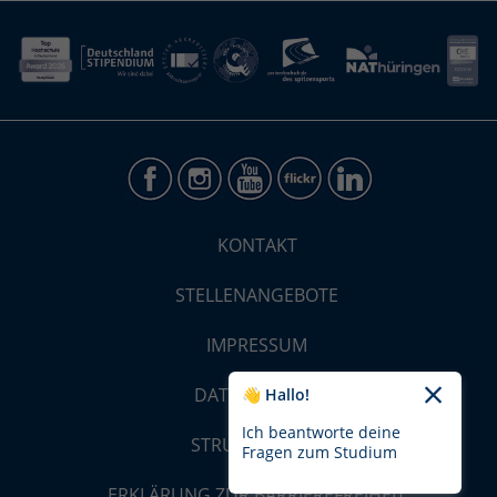
KONTAKT
STELLENANGEBOTE
IMPRESSUM
DATENSCHUTZ
👋 Hallo!
Ich beantworte deine
STRUKTUR-MAP
Fragen zum Studium
ERKLÄRUNG ZUR BARRIEREFREIHEIT