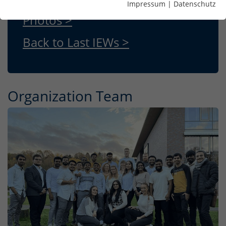
Impressum
|
Datenschutz
Photos >
Back to Last IEWs >
Organization Team