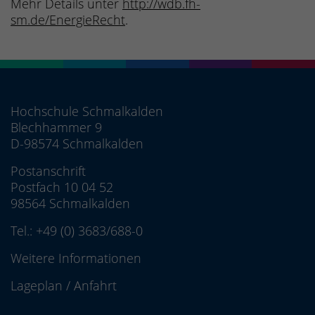
Mehr Details unter
http://wdb.fh-
sm.de/EnergieRecht
.
Hochschule Schmalkalden
Blechhammer 9
D-98574 Schmalkalden
Postanschrift
Postfach 10 04 52
98564 Schmalkalden
Tel.:
+49 (0) 3683/688-0
Weitere Informationen
Lageplan
/
Anfahrt