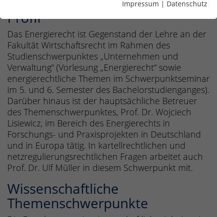
Impressum
|
Datenschutz
Profil
Das Energierecht ist Gegenstand der Lehre an der
Fakultät Wirtschaftsrecht im Rahmen des
Studienschwerpunktes „Unternehmen und
Verwaltung“ (Vorlesung „Energierecht“ sowie
energierechtliche Themen im Schwerpunktseminar
im 5. und 6. Semester des Bachelorstudienganges).
Darüber hinaus ist der hauptsächliche Betreuer
des Themenschwerpunktes, Prof. Dr. Wojciech
Lisiewicz, im Bereich des Energierechts in
Forschungs- und Praxisprojekten in Deutschland
und in Europa tätig. In kartellrechtlichen und
netzregulierungsrechtlichen Fragen arbeitet auch
Prof. Dr. Ulf Müller in diesem Schwerpunkt mit.
Wissenschaftliche
Themenschwerpunkte