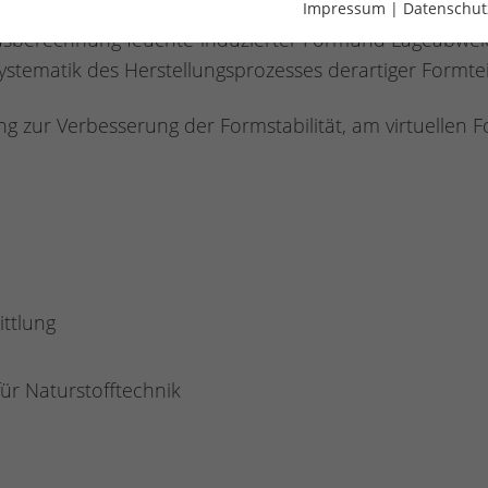
Impressum
|
Datenschut
ausberechnung feuchte-induzierter Formund Lageabw
stematik des Herstellungsprozesses derartiger Formte
 zur Verbesserung der Formstabilität, am virtuellen F
ttlung
für Naturstofftechnik