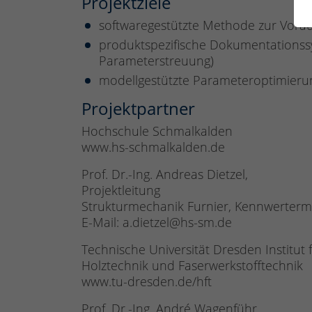
Projektziele
softwaregestützte Methode zur Vor
produktspezifische Dokumentationssy
Parameterstreuung)
modellgestützte Parameteroptimierung
Projektpartner
Hochschule Schmalkalden
www.hs-schmalkalden.de
Prof. Dr.-Ing. Andreas Dietzel,
Projektleitung
Strukturmechanik Furnier, Kennwertermi
E-Mail: a.dietzel@hs-sm.de
Technische Universität Dresden Institut 
Holztechnik und Faserwerkstofftechnik
www.tu-dresden.de/hft
Prof. Dr.-Ing. André Wagenführ