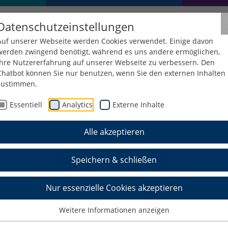
Datenschutzeinstellungen
Auf unserer Webseite werden Cookies verwendet. Einige davon
werden zwingend benötigt, während es uns andere ermöglichen,
Ihre Nutzererfahrung auf unserer Webseite zu verbessern. Den
Chatbot können Sie nur benutzen, wenn Sie den externen Inhalten
zustimmen.
ForS
Essentiell
Analytics
Externe Inhalte
Alle akzeptieren
ewertung der Formstabilität
kstoffen (FurForS)
Speichern & schließen
Nur essenzielle Cookies akzeptieren
n Bezug auf Form- und Lageabweichungen die auf Fer
führen sind
Weitere Informationen anzeigen