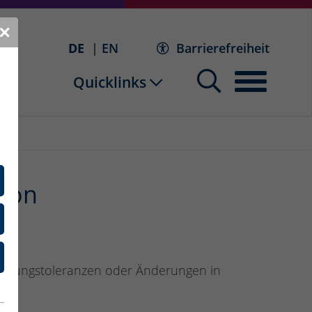
✕
DE
EN
Barrierefreiheit
Quicklinks
 von
tigungstoleranzen oder Änderungen in