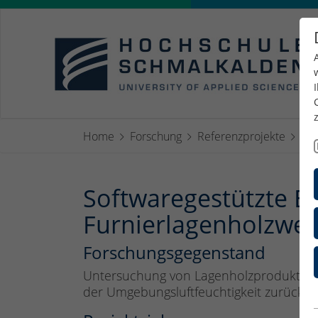
Home
Forschung
Referenzprojekte
Fur
Softwaregestützte B
Furnierlagenholzwer
Forschungsgegenstand
Untersuchung von Lagenholzprodukten i
der Umgebungsluftfeuchtigkeit zurückzu