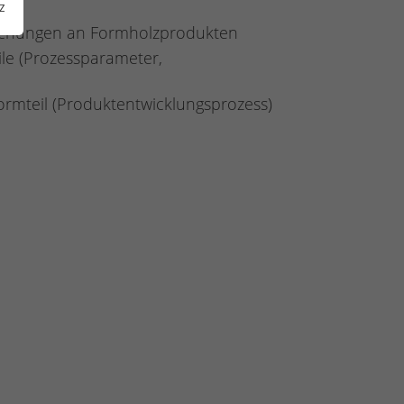
z
eichungen an Formholzprodukten
ile (Prozessparameter,
ormteil (Produktentwicklungsprozess)