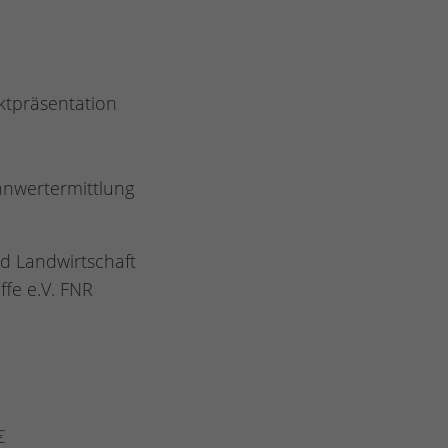
ktpräsentation
nnwertermittlung
d Landwirtschaft
fe e.V. FNR
€