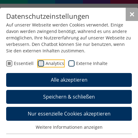
✕
Datenschutzeinstellungen
Auf unserer Webseite werden Cookies verwendet. Einige
davon werden zwingend benötigt, während es uns andere
Formular für
ermöglichen, Ihre Nutzererfahrung auf unserer Webseite zu
Monographien,
verbessern. Den Chatbot können Sie nur benutzen, wenn
Sie den externen Inhalten zustimmen.
Kongressbände,
Essentiell
Analytics
Externe Inhalte
Projektberichte und
Poster
Alle akzeptieren
Speichern & schließen
Publikation melden
Hinweis: Felder mit einem * müssen ausgefüllt
Nur essenzielle Cookies akzeptieren
werden.
Weitere Informationen anzeigen