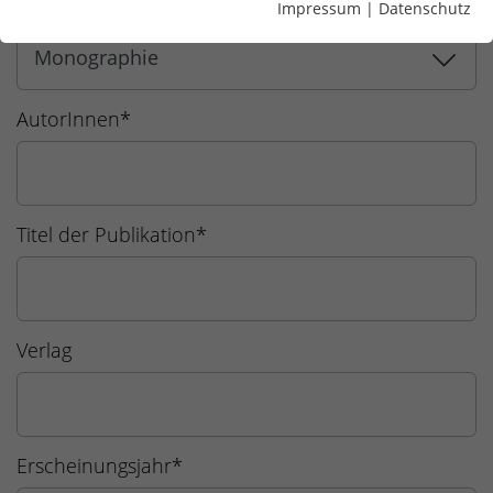
Dokumentart
*
Impressum
|
Datenschutz
AutorInnen
*
Titel der Publikation
*
Verlag
Erscheinungsjahr
*