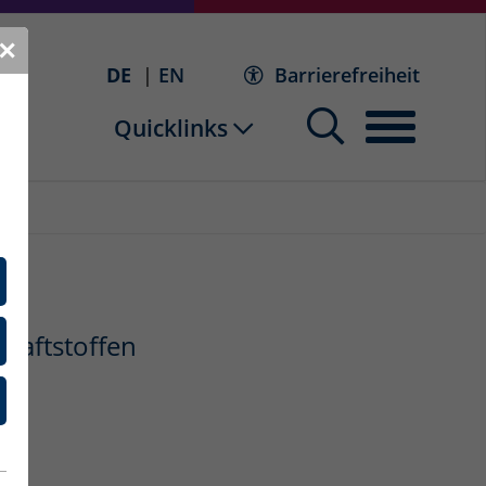
✕
DE
EN
Barrierefreiheit
Quicklinks
raftstoffen