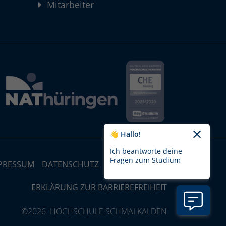
Mitarbeiter
👋 Hallo!
Ich beantworte deine
Fragen zum Studium
PRESSUM
DATENSCHUTZ
STRUKTUR-MAP
ERKLÄRUNG ZUR BARRIEREFREIHEIT
©2026 HOCHSCHULE SCHMALKALDEN