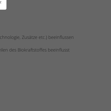
z
hnologie, Zusätze etc.) beeinflussen
en des Biokraftstoffes beeinflusst