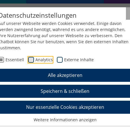
Datenschutzeinstellungen
Auf unserer Webseite werden Cookies verwendet. Einige davon
werden zwingend benötigt, während es uns andere ermöglichen,
Ihre Nutzererfahrung auf unserer Webseite zu verbessern. Den
Chatbot können Sie nur benutzen, wenn Sie den externen Inhalten
zustimmen.
kraftTriC
Essentiell
Analytics
Externe Inhalte
Alle akzeptieren
 C-basierten Dünnschichtsystemen in Biok
Speichern & schließen
Nur essenzielle Cookies akzeptieren
tierungen (ta-C, a-C:H, a-C:H:Si, a-C:N u.a.)
n
Weitere Informationen anzeigen
Biokraftstoffe und Wechselwirkung mit CSchichten