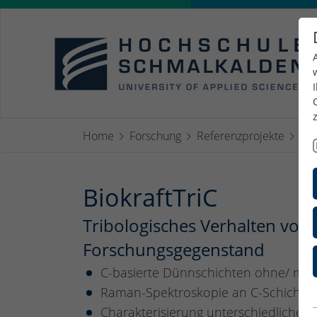
Home
Forschung
Referenzprojekte
Bio
BiokraftTriC
Tribologisches Verhalten von
Forschungsgegenstand
C-basierte Dünnschichten ohne/ mit Do
Raman-Spektroskopie an C-Schichte
Charakterisierung unterschiedlicher 