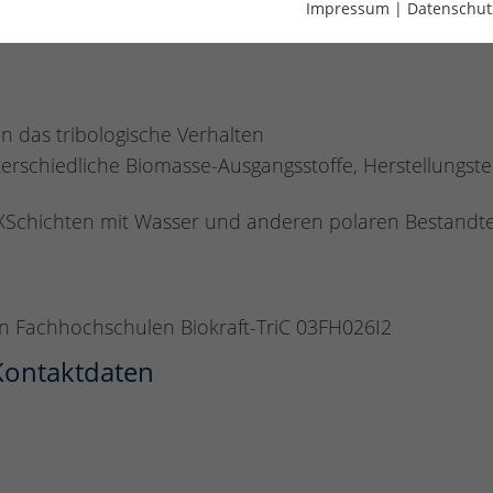
Impressum
|
Datenschut
ilisatoren und Additiven
en das tribologische Verhalten
terschiedliche Biomasse-Ausgangsstoffe, Herstellungstec
Schichten mit Wasser und anderen polaren Bestandteil
 Fachhochschulen Biokraft-TriC 03FH026I2
 Kontaktdaten