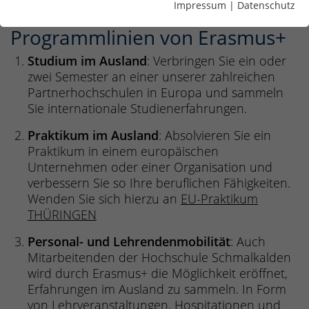
Impressum
|
Datenschutz
berufliche Fähigkeiten im Ausland zu erweitern.
Programmlinien von Erasmus+
Studium im Ausland
: Verbringen Sie ein oder
zwei Semester an einer unserer zahlreichen
Partnerhochschulen in Europa und sammeln
Sie internationale Studienerfahrungen.
Praktikum im Ausland
: Absolvieren Sie ein
Praktikum in einem europäischen
Unternehmen oder einer Organisation und
verbessern Sie so Ihre beruflichen Fähigkeiten.
Wenden Sie sich hierzu an
EU-Praktikum
THÜRINGEN
Personal- und Lehrendenmobilität
: Auch
Mitarbeitenden der Hochschule Schmalkalden
wird durch Erasmus+ die Möglichkeit eröffnet,
Erfahrungen im Ausland zu sammeln. In Form
von Lehrveranstaltungen, Hospitationen und