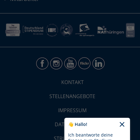
KONTAKT
STELLENANGEBOTE
IMPRESSUM
DATENSCHUTZ
👋 Hallo!
Ich beantworte deine
STRUKTUR-MAP