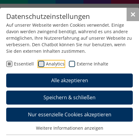
✕
Datenschutzeinstellungen
Auf unserer Webseite werden Cookies verwendet. Einige
davon werden zwingend benötigt, während es uns andere
Erasmus+ Programm an
ermöglichen, Ihre Nutzererfahrung auf unserer Webseite zu
der Hochschule
verbessern. Den Chatbot können Sie nur benutzen, wenn
Sie den externen Inhalten zustimmen.
Schmalkalden
Essentiell
Analytics
Externe Inhalte
Das Erasmus+ Programm bietet Studierenden und
Mitarbeitenden der Hochschule Schmalkalden die
Alle akzeptieren
Möglichkeit, durch Studien- oder
Praktikumsaufenthalte in Europa sowie Fort- und
Speichern & schließen
Weiterbildungsprogramme wertvolle internationale
Erfahrungen zu sammeln. Finanziert von der
Europäischen Union, fördert Erasmus+ den
Nur essenzielle Cookies akzeptieren
internationalen Austausch und die
Zusammenarbeit in den Bereichen Bildung, Jugend
Weitere Informationen anzeigen
und Sport und ermöglicht es, akademische und