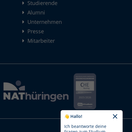
Studierende
Alumni
Unternehmen
Presse
Mitarbeiter
👋 Hallo!
Ich beantworte deine
Fragen zum Studium