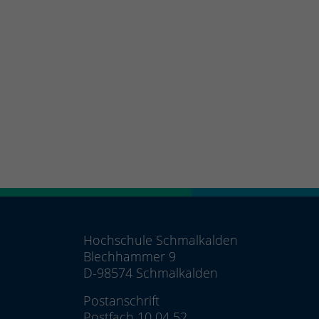
Hochschule Schmalkalden
Blechhammer 9
D-98574 Schmalkalden
Postanschrift
Postfach 10 04 52