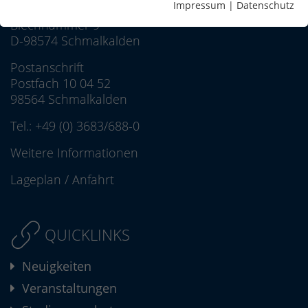
Impressum
|
Datenschutz
Hochschule Schmalkalden
Blechhammer 9
D-98574 Schmalkalden
Postanschrift
Postfach 10 04 52
98564 Schmalkalden
Tel.:
+49 (0) 3683/688-0
Weitere Informationen
Lageplan
/
Anfahrt
QUICKLINKS
Neuigkeiten
Veranstaltungen