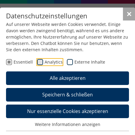
✕
Datenschutzeinstellungen
Auf unserer Webseite werden Cookies verwendet. Einige
davon werden zwingend benötigt, während es uns andere
Übersicht über die
ermöglichen, Ihre Nutzererfahrung auf unserer Webseite zu
Vertretungen an der
verbessern. Den Chatbot können Sie nur benutzen, wenn
Sie den externen Inhalten zustimmen.
Hochschule Schmalkalden
Essentiell
Analytics
Externe Inhalte
Personalrat
Alle akzeptieren
Schwerbehindertenvertretung
Studierendenrat (StuRa)
Speichern & schließen
Fachschaftsräte
Nur essenzielle Cookies akzeptieren
Weitere Informationen anzeigen