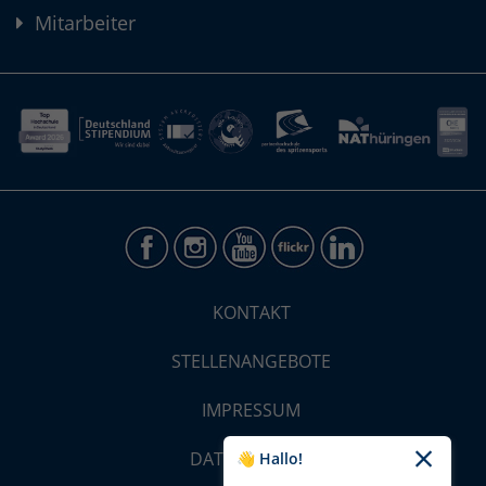
Mitarbeiter
KONTAKT
STELLENANGEBOTE
IMPRESSUM
DATENSCHUTZ
👋 Hallo!