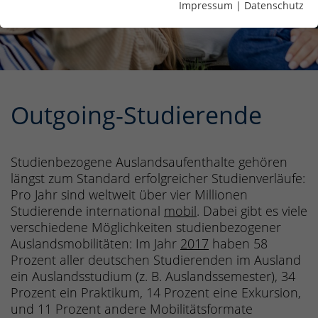
Impressum
|
Datenschutz
Outgoing-Studierende
Studienbezogene Auslandsaufenthalte gehören
längst zum Standard erfolgreicher Studienverläufe:
Pro Jahr sind weltweit über vier Millionen
Studierende international
mobil
. Dabei gibt es viele
verschiedene Möglichkeiten studienbezogener
Auslandsmobilitäten: Im Jahr
2017
haben 58
Prozent aller deutschen Studierenden im Ausland
ein Auslandsstudium (z. B. Auslandssemester), 34
Prozent ein Praktikum, 14 Prozent eine Exkursion,
und 11 Prozent andere Mobilitätsformate