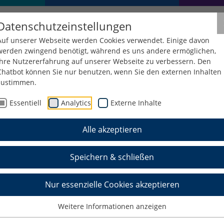
Datenschutzeinstellungen
Auf unserer Webseite werden Cookies verwendet. Einige davon
werden zwingend benötigt, während es uns andere ermöglichen,
Ihre Nutzererfahrung auf unserer Webseite zu verbessern. Den
Chatbot können Sie nur benutzen, wenn Sie den externen Inhalten
zustimmen.
oMatPur
Essentiell
Analytics
Externe Inhalte
Alle akzeptieren
kungs-Modellen zur Beschreibung der Bi
Speichern & schließen
ermoplastischen Polyurethanen unter Be
Nur essenzielle Cookies akzeptieren
Weitere Informationen anzeigen
dells zur Identifikation der für das Produkt Katheter