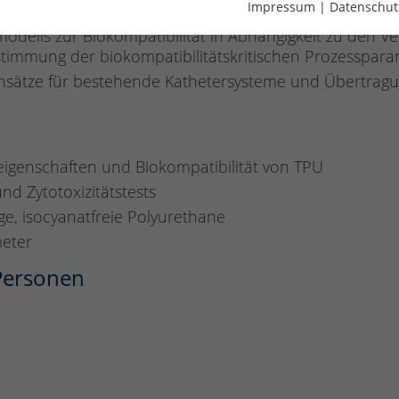
Impressum
|
Datenschut
ungsparametern, Bestimmung der eigenschaftskritisch
odells zur Biokompatibilität in Abhängigkeit zu den V
timmung der biokompatibilitätskritischen Prozesspar
ansätze für bestehende Kathetersysteme und Übertragun
eigenschaften und Biokompatibilität von TPU
nd Zytotoxizitätstests
e, isocyanatfreie Polyurethane
meter
 Personen