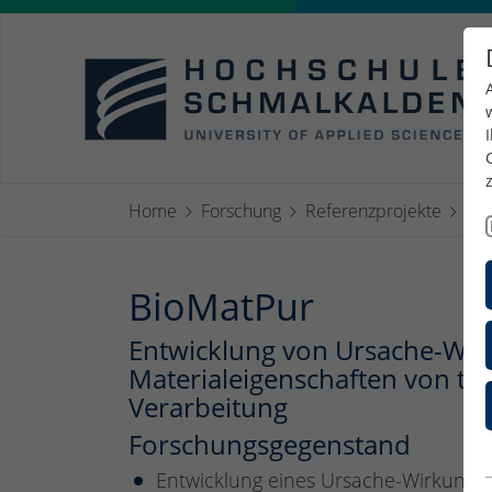
Home
Forschung
Referenzprojekte
Bi
BioMatPur
Entwicklung von Ursache-Wir
Materialeigenschaften von th
Verarbeitung
Forschungsgegenstand
Entwicklung eines Ursache-Wirkungsmo