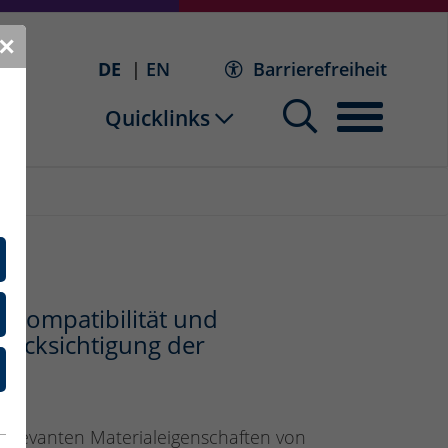
✕
DE
EN
Barrierefreiheit
Quicklinks
okompatibilität und
rücksichtigung der
 relevanten Materialeigenschaften von