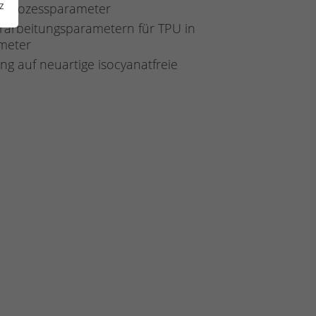
z
en Prozessparameter
erarbeitungsparametern für TPU in
ameter
g auf neuartige isocyanatfreie