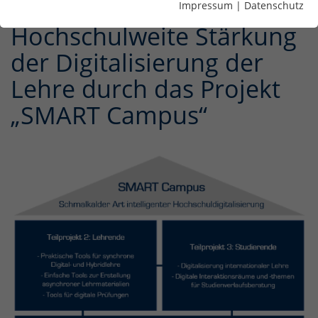
Impressum
|
Datenschutz
Hochschulweite Stärkung
der Digitalisierung der
Lehre durch das Projekt
„SMART Campus“