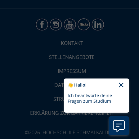
KONTAKT
STELLENANGEBOTE
IMPRESSUM
DATENSCHUTZ
👋 Hallo!
Ich beantworte deine
STRUKTUR-MAP
Fragen zum Studium
ERKLÄRUNG ZUR BARRIEREFREIHEIT
©2026 HOCHSCHULE SCHMALKALDEN