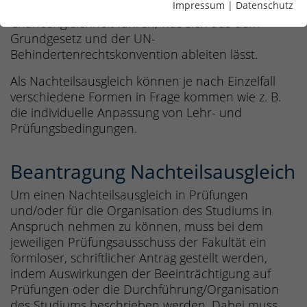
Impressum
|
Datenschutz
stellen keine Bevorzugung dar, sondern sollen zu
Chancengleichheit führen, was sich aus dem
Grundgesetz und der UN-
Behindertenrechtskonvention ableiten lässt.
Als Nachteilsausgleich können je nach Einzelfall
verschiedene Formen in Frage kommen wie z. B.
die individuelle Anpassung von Lehr- und
Prüfungsbedingungen.
Beantragung Nachteilsausgleich
Um einen Nachteilsausgleich in Prüfungen
und/oder für die Organisation des Studiums in
Anspruch nehmen zu können, muss bei dem
jeweiligen Prüfungsausschuss der Fakultät ein
formloser, schriftlicher Antrag gestellt werden,
indem Auswirkungen der Beeinträchtigung auf
Prüfungen oder die Durchführung/Organisation
des Studiums beschrieben werden. Dabei muss