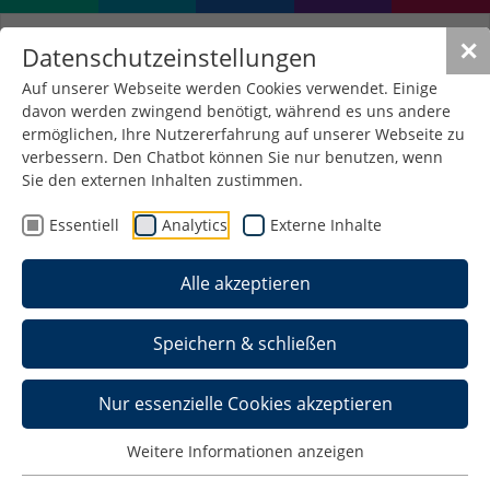
✕
Datenschutzeinstellungen
Auf unserer Webseite werden Cookies verwendet. Einige
davon werden zwingend benötigt, während es uns andere
Nachteilsausgleich
ermöglichen, Ihre Nutzererfahrung auf unserer Webseite zu
verbessern. Den Chatbot können Sie nur benutzen, wenn
Sie den externen Inhalten zustimmen.
Allgemeine Informationen zu
Essentiell
Analytics
Externe Inhalte
Nachteilsausgleichen
Bei gesundheitlichen Beeinträchtigungen während
Alle akzeptieren
des Studiums, kann es sein, dass Studierende
Schwierigkeiten bei der Organisation des Studiums
Speichern & schließen
oder bei der Durchführung von Prüfungen
bekommen. In diesen Fällen haben Studierende
mit Beeinträchtigung die Möglichkeit, einen
Nur essenzielle Cookies akzeptieren
Nachteilsausgleich zu beantragen. Auf diese Weise
wird eine chancengleiche Teilhabe am Studium
Weitere Informationen anzeigen
und an Prüfungen ermöglicht. Nachteilsausgleiche