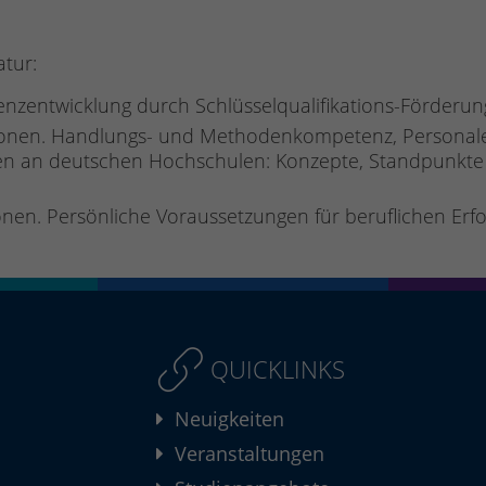
atur:
tenzentwicklung durch Schlüsselqualifikations-Förderun
kationen. Handlungs- und Methodenkompetenz, Personal
onen an deutschen Hochschulen: Konzepte, Standpunkte 
ionen. Persönliche Voraussetzungen für beruflichen Erfo
QUICKLINKS
Neuigkeiten
Veranstaltungen