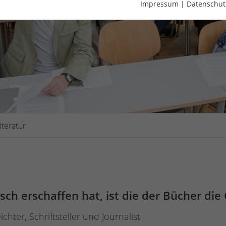
Impressum
|
Datenschut
iteratur
ch erschaffen hat, ist die der Bücher die 
hter, Schriftsteller und Journalist