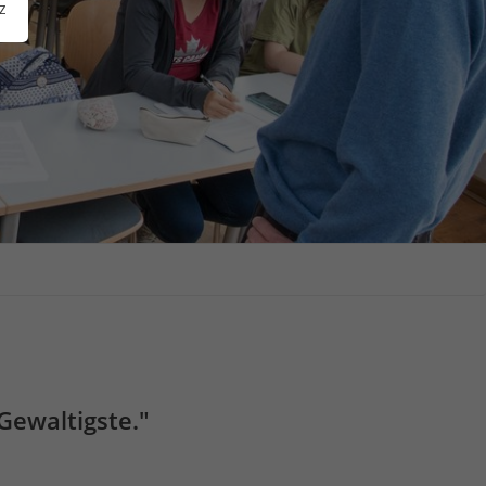
z
Gewaltigste."