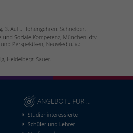
g, 3. Aufl., Hohengehren: Schneider.
e und Soziale Kompetenz, München: dtv.
und Perspektiven, Neuwied u. a.:
lg, Heidelberg: Sauer.
ANGEBOTE FÜR ...
Studieninteressierte
Schüler und Lehrer