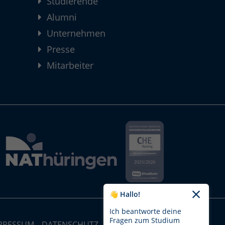
Studierende
Alumni
Unternehmen
Presse
Mitarbeiter
👋 Hallo!
Ich beantworte deine
Fragen zum Studium
PRESSUM
DATENSCHUTZ
STRUKTUR-MAP