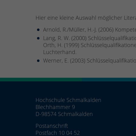
Hier eine kleine Auswahl möglicher Liter
Arnold, R./Müller, H.-J. (2006) Kompe
Lang, R. W. (2000) Schlüsselqualifi
Orth, H. (1999) Schlüsselqualifikati
Luchterhand.
Werner, E. (2003) Schlüsselqualifikat
Hochschule Schmalkalden
Blechhammer 9
D-98574 Schmalkalden
Postanschrift
Postfach 10 04 52