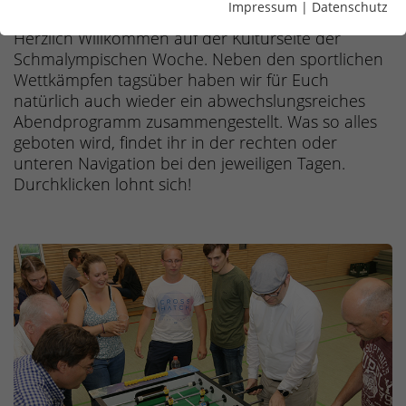
2026
Impressum
|
Datenschutz
Herzlich Willkommen auf der Kulturseite der
Schmalympischen Woche. Neben den sportlichen
Wettkämpfen tagsüber haben wir für Euch
natürlich auch wieder ein abwechslungsreiches
Abendprogramm zusammengestellt. Was so alles
geboten wird, findet ihr in der rechten oder
unteren Navigation bei den jeweiligen Tagen.
Durchklicken lohnt sich!