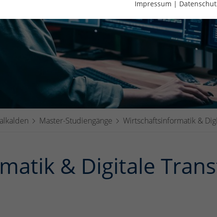
Impressum
|
Datenschut
alkalden
Master-Studiengänge
Wirtschaftsinformatik & Dig
rmatik & Digitale Tran