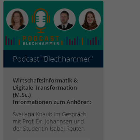
Podcast "Blechhammer"
Wirtschaftsinformatik &
Digitale Transformation
(M.Sc.)
Informationen zum Anhören:
Svetlana Knaub im Gespräch
mit Prof. Dr. Johannsen und
der Studentin Isabel Reuter.