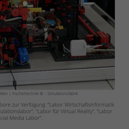
lden | Fischertechnik ® – Simulationsfabrik
ore zur Verfügung: "Labor Wirtschaftsinformatik
mulationslabor", "Labor für Virtual Reality", "Labor
cial Media Labor".