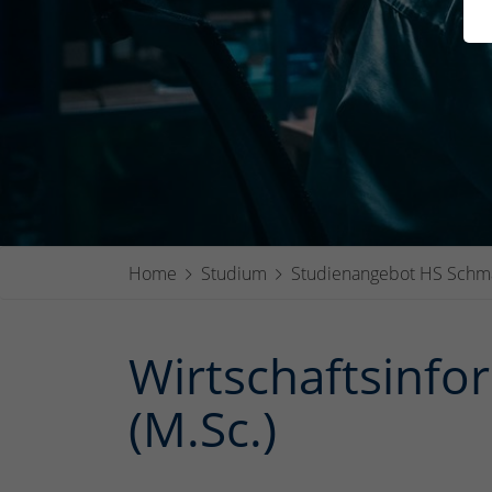
Home
Studium
Studienangebot HS Schm
Wirtschaftsinfo
(M.Sc.)