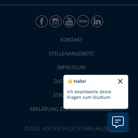
KONTAKT
STELLENANGEBOTE
IMPRESSUM
DATENSCHUTZ
👋 Hallo!
Ich beantworte deine
STRUKTUR-MAP
Fragen zum Studium
ERKLÄRUNG ZUR BARRIEREFREIHEIT
©2026 HOCHSCHULE SCHMALKALDEN