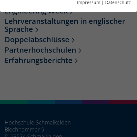
Impressum
|
Datenschutz
Engineering Week
Lehrveranstaltungen in englischer
Sprache
Doppelabschlüsse
Partnerhochschulen
Erfahrungsberichte
Hochschule Schmalkalden
Blechhammer 9
D-98574 Schmalkalden