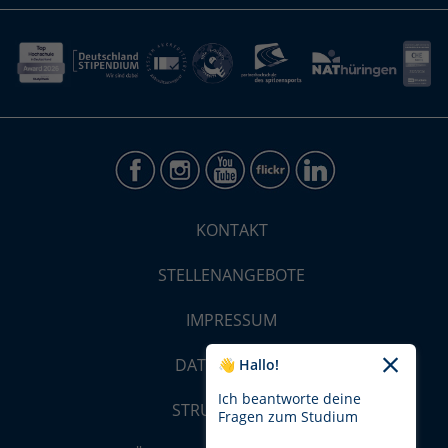
KONTAKT
STELLENANGEBOTE
IMPRESSUM
DATENSCHUTZ
👋 Hallo!
Ich beantworte deine
STRUKTUR-MAP
Fragen zum Studium