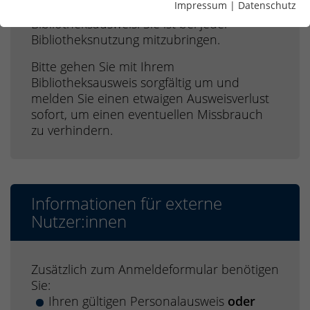
Impressum
|
Datenschutz
Hochschulangehörige und Externe als
Bibliotheksausweis. Sie ist bei jeder
Bibliotheksnutzung mitzubringen.
Bitte gehen Sie mit Ihrem
Bibliotheksausweis sorgfältig um und
melden Sie einen etwaigen Ausweisverlust
sofort, um einen eventuellen Missbrauch
zu verhindern.
Informationen für externe
Nutzer:innen
Zusätzlich zum Anmeldeformular benötigen
Sie:
Ihren gültigen Personalausweis
oder