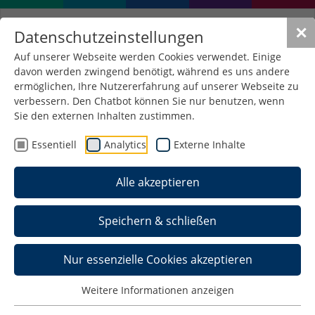
✕
Datenschutzeinstellungen
Auf unserer Webseite werden Cookies verwendet. Einige
davon werden zwingend benötigt, während es uns andere
Anmelden
ermöglichen, Ihre Nutzererfahrung auf unserer Webseite zu
verbessern. Den Chatbot können Sie nur benutzen, wenn
Sie den externen Inhalten zustimmen.
Um Medien ausleihen und weitere Angebote der
Bibliothek nutzen zu können, müssen Sie sich
Essentiell
Analytics
Externe Inhalte
registrieren.
Alle akzeptieren
Sie können gerne unsere
digitalen
Anmeldeformulare
nutzen.
Speichern & schließen
Thoska-Karte
Nur essenzielle Cookies akzeptieren
Weitere Informationen anzeigen
Die thoska-Karte gilt für