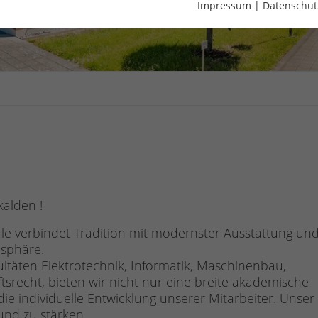
Impressum
|
Datenschut
alden !
 verbindet Tradition mit modernster Ausstattung un
mosphäre.
ltäten Elektrotechnik, Informatik, Maschinenbau,
tsrecht, bieten wir nicht nur eine breite akademische
 die individuelle Entwicklung unserer Mitarbeiter. Unser 
 und zu stärken.