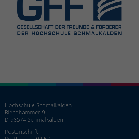
Hochschule Schmalkalden
Blechhammer 9
D-98574 Schmalkalden
Postanschrift
Postfach 10 04 52