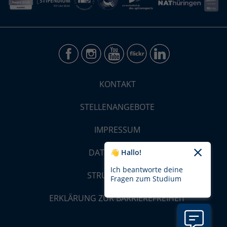
KONTAKT
STELLENANGEBOTE
IMPRESSUM
DATENSCHUTZ
👋 Hallo!
Ich beantworte deine
STRUKTUR-MAP
Fragen zum Studium
ERKLÄRUNG ZUR BARRIEREFREIHEIT