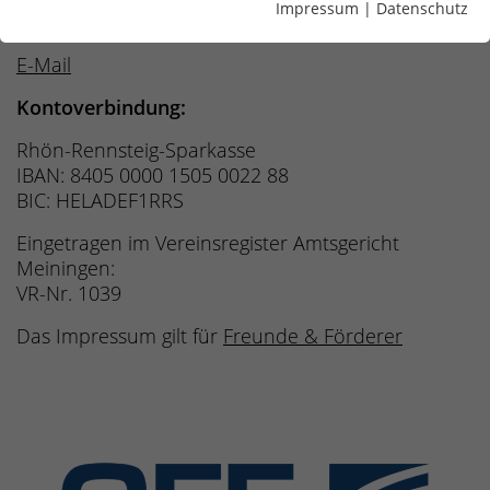
Impressum
|
Datenschutz
Fax: 03683 688-981028
E-Mail
Kontoverbindung:
Rhön-Rennsteig-Sparkasse
IBAN: 8405 0000 1505 0022 88
BIC: HELADEF1RRS
Eingetragen im Vereinsregister Amtsgericht
Meiningen:
VR-Nr. 1039
Das Impressum gilt für
Freunde & Förderer