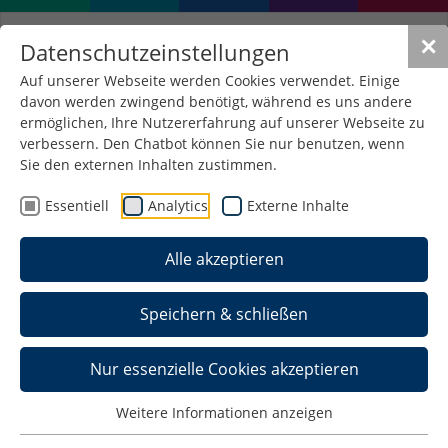
✕
Datenschutzeinstellungen
Auf unserer Webseite werden Cookies verwendet. Einige
davon werden zwingend benötigt, während es uns andere
Impressum
ermöglichen, Ihre Nutzererfahrung auf unserer Webseite zu
verbessern. Den Chatbot können Sie nur benutzen, wenn
Sie den externen Inhalten zustimmen.
Gesellschaft der Freunde und Förderer der
Hochschule Schmalkalden e.V.
Essentiell
Analytics
Externe Inhalte
Blechhammer
Alle akzeptieren
98574 Schmalkalden
Vorstand: Prof. Dr. Elmar
Speichern & schließen
Heinemann (Vorsitzender), Steffen Weisheit (Stellv.
Vorsitzender), Christina Liebetrau (Stellv.
Nur essenzielle Cookies akzeptieren
Vorsitzende),
Antonia Rückemann
(Schatzmeisterin)
Weitere Informationen anzeigen
Tel.: 03683 688-1028