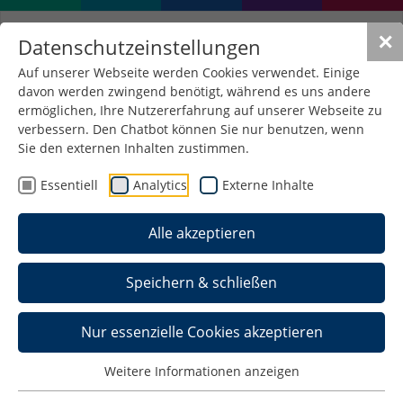
✕
Datenschutzeinstellungen
Auf unserer Webseite werden Cookies verwendet. Einige
davon werden zwingend benötigt, während es uns andere
Tag der Forschung
ermöglichen, Ihre Nutzererfahrung auf unserer Webseite zu
verbessern. Den Chatbot können Sie nur benutzen, wenn
Sie den externen Inhalten zustimmen.
Tagungsband
zum Tag der Forschung am
Essentiell
Analytics
Externe Inhalte
25.04.2018
Tagungsband
zum Tag der Forschung am
Alle akzeptieren
13.05.2020 (Aufgrund der Corona-Pandemie fiel
die Veranstaltung leider aus.)
Speichern & schließen
Tagungsband
zum Tag der Forschung am
11.05.2022
Nur essenzielle Cookies akzeptieren
Weitere Informationen anzeigen
Posterpräsentationen zum Tag