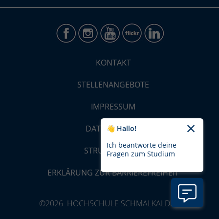
KONTAKT
STELLENANGEBOTE
IMPRESSUM
DATENSCHUTZ
👋 Hallo!
Ich beantworte deine
STRUKTUR-MAP
Fragen zum Studium
ERKLÄRUNG ZUR BARRIEREFREIHEIT
©2026 HOCHSCHULE SCHMALKALDEN