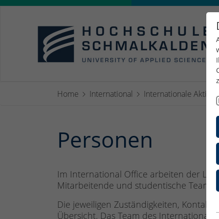
Home
International
Internationale Aktivit
Personen
Im International Office arbeiten der Leit
Mitarbeitende und studentische Teams.
Die jeweiligen Zuständigkeiten, Kontaktd
Übersicht. Das Team des International 