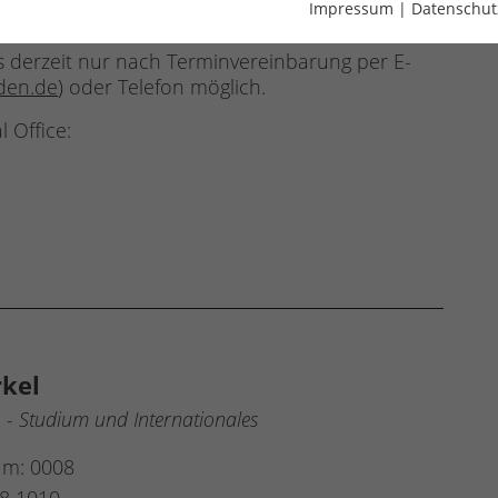
Impressum
|
Datenschut
os derzeit nur nach Terminvereinbarung per E-
den.de
) oder Telefon möglich.
 Office:
rkel
 - Studium und Internationales
um: 0008