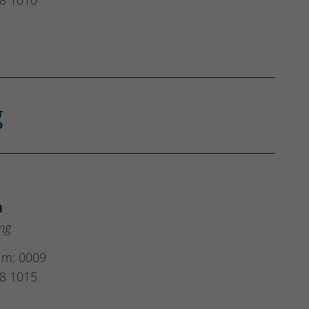
8 1010
g
a
ung
um: 0009
8 1015