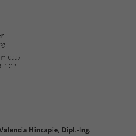
er
ung
um: 0009
8 1012
Valencia Hincapie, Dipl.-Ing.