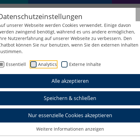
Datenschutzeinstellungen
Auf unserer Webseite werden Cookies verwendet. Einige davon
werden zwingend benötigt, während es uns andere ermöglichen,
Ihre Nutzererfahrung auf unserer Webseite zu verbessern. Den
Chatbot können Sie nur benutzen, wenn Sie den externen Inhalten
zustimmen.
äten
Personen
Essentiell
Analytics
Externe Inhalte
Alle akzeptieren
Speichern & schließen
er, die Mobilitätskoordinatorin sowie weitere
Nur essenzielle Cookies akzeptieren
Weitere Informationen anzeigen
aten und Sprechzeiten finden Sie in u.s.
Office wird zudem durch wechselnde Freelancer