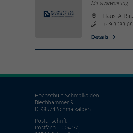
Mittelverwaltung
Haus: A, Ra
+49 3683 68
Details
Hochschule Schmalkalden
Blechhammer 9
D-98574 Schmalkalden
Postanschrift
Postfach 10 04 52