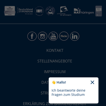
KONTAKT
STELLENANGEBOTE
IMPRESSUM
DATENSCHUTZ
👋 Hallo!
Ich beantworte deine
STRUKTUR-MAP
Fragen zum Studium
ERKLÄRUNG ZUR BARRIEREFREIHEIT