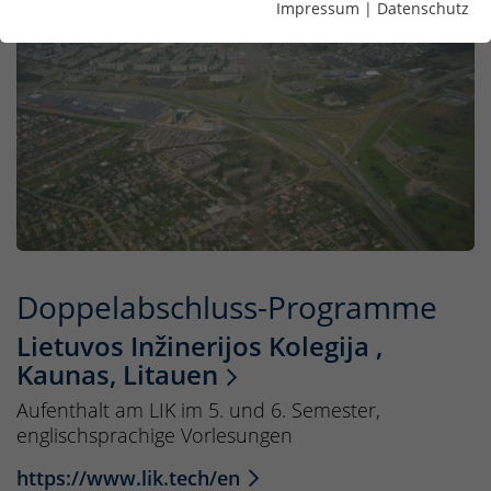
Impressum
|
Datenschutz
Doppelabschluss-Programme
Lietuvos Inžinerijos Kolegija ,
Kaunas, Litauen
Aufenthalt am LIK im 5. und 6. Semester,
englischsprachige Vorlesungen
https://www.lik.tech/en