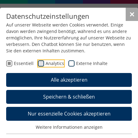
✕
Datenschutzeinstellungen
Auf unserer Webseite werden Cookies verwendet. Einige
davon werden zwingend benötigt, während es uns andere
Internationales
ermöglichen, Ihre Nutzererfahrung auf unserer Webseite zu
verbessern. Den Chatbot können Sie nur benutzen, wenn
Sie den externen Inhalten zustimmen.
Hier finden Sie Informationen sowohl:
Essentiell
Analytics
Externe Inhalte
für
Studierende unserer Fakultät, die ein oder
mehrere Auslandssemester absolvieren
Alle akzeptieren
möchten
als auch
für
ausländische Studierende
, die ein oder
Speichern & schließen
mehrere Semester in Schmalkalden absolvieren
möchten und zum
Nur essenzielle Cookies akzeptieren
Doppelabschluss-Programm mit der FH
Kufstein
.
Weitere Informationen anzeigen