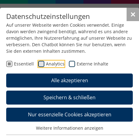
✕
Datenschutzeinstellungen
Auf unserer Webseite werden Cookies verwendet. Einige
davon werden zwingend benötigt, während es uns andere
Labor Werkstoffe und
ermöglichen, Ihre Nutzererfahrung auf unserer Webseite zu
Bauelemente
verbessern. Den Chatbot können Sie nur benutzen, wenn
Sie den externen Inhalten zustimmen.
Essentiell
Analytics
Externe Inhalte
Das Labor ist mit mehrenen Meßplätzen für
elektonische Bauelemente und Geräten zur
Alle akzeptieren
zerstörungsfreien Werkstoffprüfung ausgestattet.
Haus: B, Raum: 0301
Speichern & schließen
Telefon: +49 3683 688 5302
Nur essenzielle Cookies akzeptieren
Weitere Informationen anzeigen