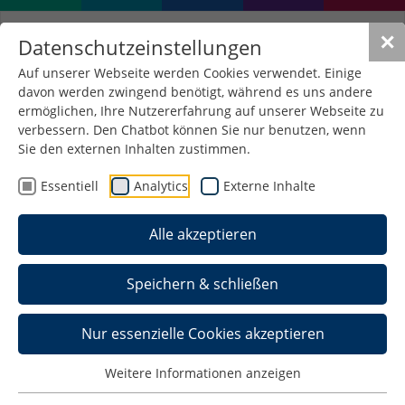
✕
Datenschutzeinstellungen
Auf unserer Webseite werden Cookies verwendet. Einige
davon werden zwingend benötigt, während es uns andere
Information for
ermöglichen, Ihre Nutzererfahrung auf unserer Webseite zu
international students
verbessern. Den Chatbot können Sie nur benutzen, wenn
Sie den externen Inhalten zustimmen.
Essentiell
Analytics
Externe Inhalte
Welcome to Schmalkalden University of Applied
Science.
Alle akzeptieren
Here you can find important information about
study opportunities.
Speichern & schließen
Contact
Nur essenzielle Cookies akzeptieren
International
Prof. Dr.-Ing. Maria
Weitere Informationen anzeigen
coordinator:
Schweigel