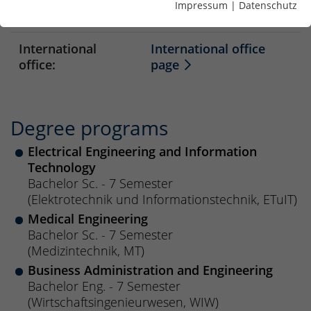
Impressum
|
Datenschutz
Department office:
Mrs. Storandt
International
International office
office:
page
Degree programs
Electrical Engineering and Information
Technology
Bachelor Sc. - 7 Semester
(Elektrotechnik und Informationstechnik, ETuIT)
Medical Engineering
Bachelor Sc. - 7 Semester
(Medizintechnik, MT)
Business Administration and Engineering
Bachelor Eng. - 7 Semester
(Wirtschaftsingenieurwesen, WIW)