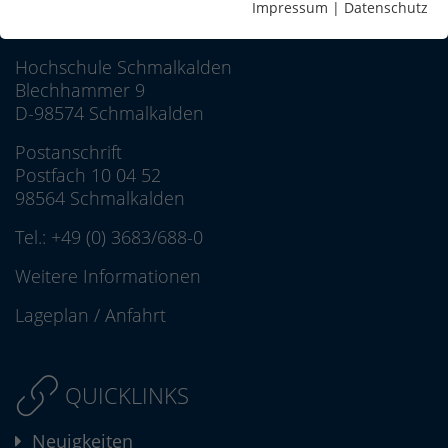
Impressum
|
Datenschutz
Hochschule Schmalkalden
Blechhammer 9
D-98574 Schmalkalden
Postanschrift
Postfach 10 04 52
98564 Schmalkalden
Tel.:
+49 (0) 3683/688-0
Weitere Informationen
Lageplan
/
Anfahrt
QUICKLINKS
Neuigkeiten