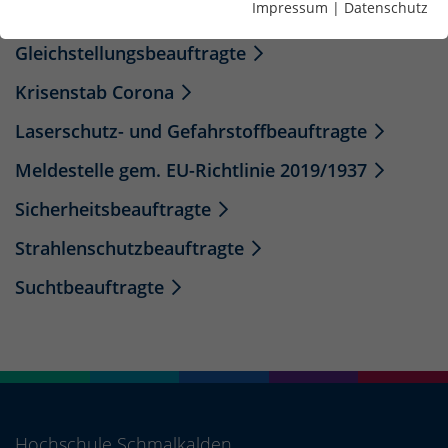
Impressum
|
Datenschutz
Diversitätsbeauftragte
Gleichstellungsbeauftragte
Krisenstab Corona
Laserschutz- und Gefahrstoffbeauftragte
Meldestelle gem. EU-Richtlinie 2019/1937
Sicherheitsbeauftragte
Strahlenschutzbeauftragte
Suchtbeauftragte
Hochschule Schmalkalden