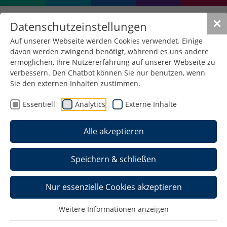
✕
Datenschutzeinstellungen
Auf unserer Webseite werden Cookies verwendet. Einige
davon werden zwingend benötigt, während es uns andere
Hochschulbeauftragte
ermöglichen, Ihre Nutzererfahrung auf unserer Webseite zu
verbessern. Den Chatbot können Sie nur benutzen, wenn
Sie den externen Inhalten zustimmen.
Informieren Sie sich auf den folgenden
Essentiell
Analytics
Externe Inhalte
Seiten über die unterschiedlichen
Hochschulbeauftragten:
Alle akzeptieren
Antikorruptionsbeauftragter
Speichern & schließen
Berufungsbeauftragte
Beschwerdestelle nach dem Allgemeinen
Nur essenzielle Cookies akzeptieren
Gleichbehandlungsgesetz (AGG)
Weitere Informationen anzeigen
Datenschutzbeauftragter