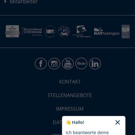
Mitarbeiter
KONTAKT
STELLENANGEBOTE
IMPRESSUM
DATENSCHUTZ
👋 Hallo!
Ich beantworte deine