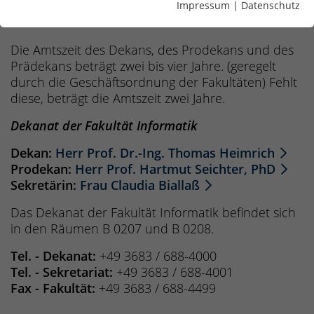
vertritt der dienstälteste Professor des
Impressum
|
Datenschutz
Fakultätsrates die Fakultät.
Die Amtszeit des Dekans, des Prodekans und des
Prädekans beträgt zwei bis vier Jahre. (geregelt
durch die Geschäftsordnung der Fakultäten) Fehlt
diese, beträgt die Amtszeit zwei Jahre.
Dekanat der Fakultät Informatik
Dekan:
Herr Prof. Dr.-Ing. Thomas Heimrich
Prodekan:
Herr Prof. Hartmut Seichter, PhD
Sekretärin:
Frau Claudia Biallaß
Das Dekanat der Fakultät Informatik befindet sich
in den Räumen B 0207 und B 0208.
Tel. - Dekanat:
+49 3683 / 688-4000
Tel. - Sekretariat:
+49 3683 / 688-4001
Fax - Fakultät:
+49 3683 / 688-4499