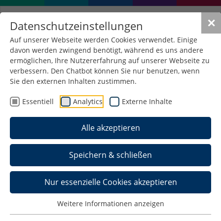
✕
Datenschutzeinstellungen
Auf unserer Webseite werden Cookies verwendet. Einige
davon werden zwingend benötigt, während es uns andere
Aufgaben und Funktionen
ermöglichen, Ihre Nutzererfahrung auf unserer Webseite zu
des Dekanats in der
verbessern. Den Chatbot können Sie nur benutzen, wenn
Sie den externen Inhalten zustimmen.
Fakultät Informatik
Essentiell
Analytics
Externe Inhalte
Der Dekan vertritt die Fakultät und leitet sie auf
Alle akzeptieren
der Grundlage der Beschlüsse des Fakultätsrates.
Er bereitet die Sitzungen des Fakultätsrates vor
Speichern & schließen
und führt dessen Beschlüsse aus. Er ist dem
Fakultätsrat insoweit verantwortlich und
Nur essenzielle Cookies akzeptieren
rechenschaftspflichtig.
Der Prodekan fungiert als Vertretung des Dekans.
Weitere Informationen anzeigen
Sind beide, Dekan und Prodenkan, verhindert, so