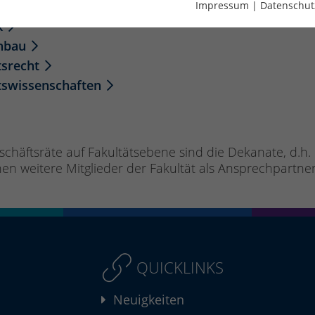
chnik
Impressum
|
Datenschut
k
enbau
tsrecht
ftswissenschaften
chäftsräte auf Fakultätsebene sind die Dekanate, d.h
nen weitere Mitglieder der Fakultät als Ansprechpartne
QUICKLINKS
Neuigkeiten