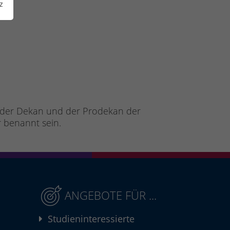
z
. der Dekan und der Prodekan der
r benannt sein.
ANGEBOTE FÜR ...
Studieninteressierte