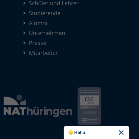
Schüler und Lehrer
Studierende
Alumni
Unternehmen
Presse
Mitarbeiter
👋 Hallo!