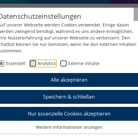
Datenschutzeinstellungen
Auf unserer Webseite werden Cookies verwendet. Einige davon
werden zwingend benötigt, während es uns andere ermöglichen,
Ihre Nutzererfahrung auf unserer Webseite zu verbessern. Den
Chatbot können Sie nur benutzen, wenn Sie den externen Inhalten
zustimmen.
tungen
Fachschaftsräte
Essentiell
Analytics
Externe Inhalte
Alle akzeptieren
Speichern & schließen
 Vertretungen der Studierenden auf Ebene der Fakultä
Nur essenzielle Cookies akzeptieren
en akademischen Grundeinheiten.
Weitere Informationen anzeigen