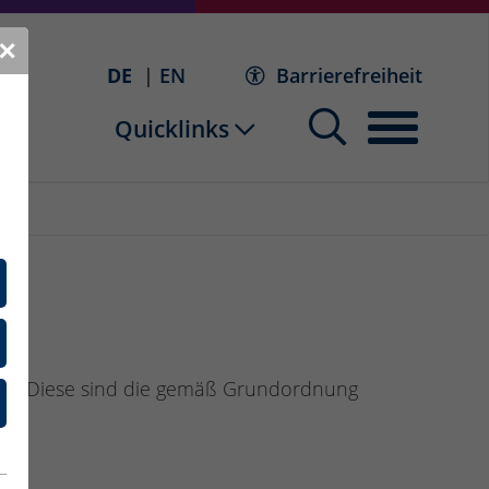
✕
DE
EN
Barrierefreiheit
Quicklinks
ten. Diese sind die gemäß Grundordnung