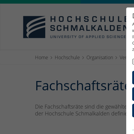
Home
Hochschule
Organisation
Vertre
Fachschaftsräte
Die Fachschaftsräte sind die gewählten
der Hochschule Schmalkalden definiert