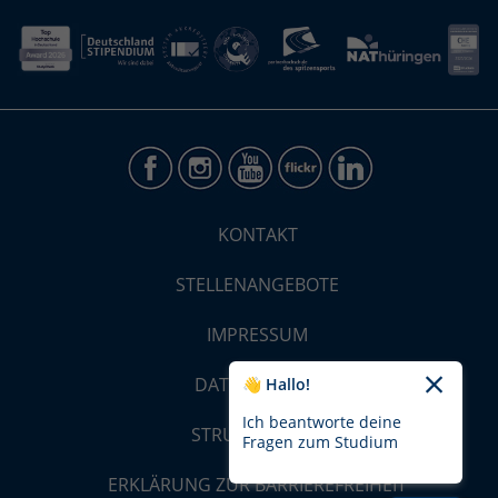
KONTAKT
STELLENANGEBOTE
IMPRESSUM
DATENSCHUTZ
👋 Hallo!
Ich beantworte deine
STRUKTUR-MAP
Fragen zum Studium
ERKLÄRUNG ZUR BARRIEREFREIHEIT