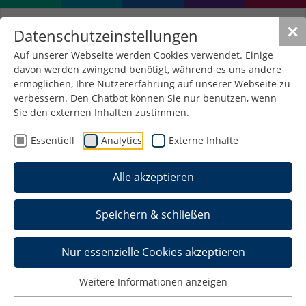
✕
Datenschutzeinstellungen
Auf unserer Webseite werden Cookies verwendet. Einige
davon werden zwingend benötigt, während es uns andere
Presse
ermöglichen, Ihre Nutzererfahrung auf unserer Webseite zu
verbessern. Den Chatbot können Sie nur benutzen, wenn
Sie den externen Inhalten zustimmen.
Wir informieren Sie über Neuigkeiten, Angebote
und Entwicklungen an der Hochschule. Für
Essentiell
Analytics
Externe Inhalte
Journalisten sind wir Ihre Ansprechpartner. Wir
schreiben Pressemitteilungen, machen Fotos,
Alle akzeptieren
beantworten Anfragen, vermitteln
Ansprechpartner in der Hochschule und stellen
Speichern & schließen
den Kontakt zu Wissenschaftlern, um ihre
Recherche zu unterstützen.
Nur essenzielle Cookies akzeptieren
Weitere Informationen anzeigen