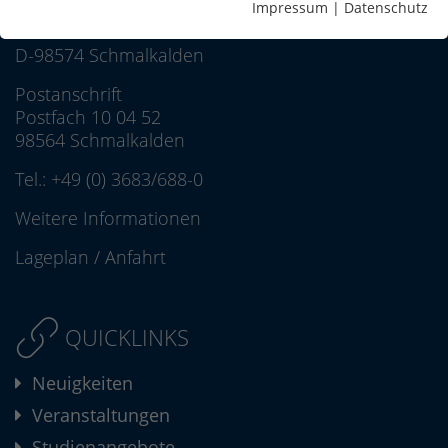
Hochschule Schmalkalden
Impressum
|
Datenschutz
Blechhammer 9
D-98574 Schmalkalden
Postanschrift
Postfach 10 04 52
98564 Schmalkalden
Tel.:
+49 (0) 3683/688-0
Weitere Informationen
Lageplan
/
Anfahrt
QUICKLINKS
Neuigkeiten
Veranstaltungen
Studienangebote