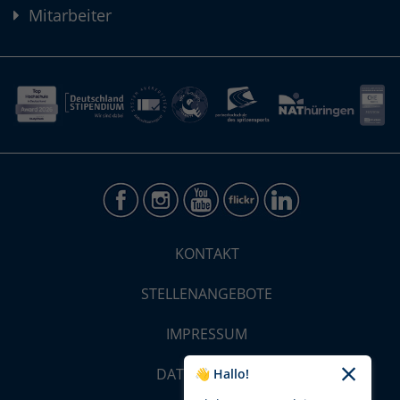
Mitarbeiter
KONTAKT
STELLENANGEBOTE
IMPRESSUM
DATENSCHUTZ
👋 Hallo!