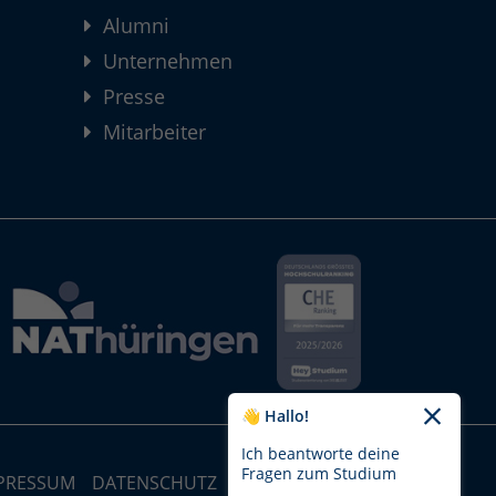
Alumni
Unternehmen
Presse
Mitarbeiter
👋 Hallo!
Ich beantworte deine
Fragen zum Studium
PRESSUM
DATENSCHUTZ
STRUKTUR-MAP