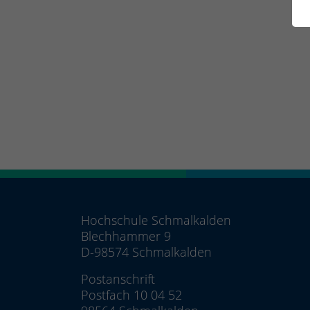
Hochschule Schmalkalden
Blechhammer 9
D-98574 Schmalkalden
Postanschrift
Postfach 10 04 52