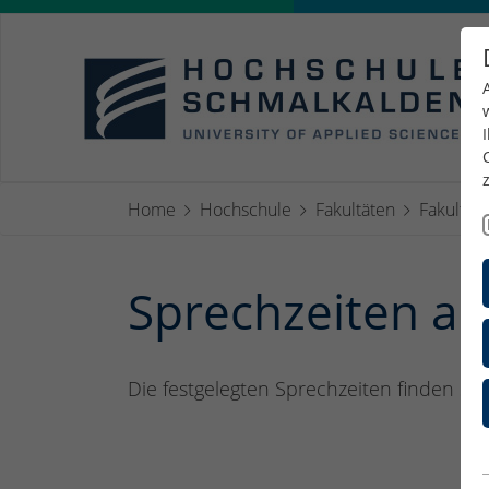
Home
Hochschule
Fakultäten
Fakultät 
Sprechzeiten an
Die festgelegten Sprechzeiten finden Si