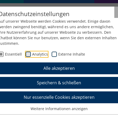
Datenschutzeinstellungen
Auf unserer Webseite werden Cookies verwendet. Einige davon
werden zwingend benötigt, während es uns andere ermöglichen,
Ihre Nutzererfahrung auf unserer Webseite zu verbessern. Den
Chatbot können Sie nur benutzen, wenn Sie den externen Inhalten
zustimmen.
Informatik
Studium
Studienorganisation
Sprechzeiten
Essentiell
Analytics
Externe Inhalte
Alle akzeptieren
 der Fakultät Informat
Speichern & schließen
e im
Stud.IP
.
Nur essenzielle Cookies akzeptieren
Weitere Informationen anzeigen