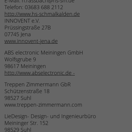
E-Mail: h.rassbach@hs-sm.de
Telefon: 03683 688 2112
http://www.hs-schmalkalden.de
INNOVENT e.V.
Prüssingstraße 27B
07745 Jena
www.innovent-jena.de
ABS electronic Meiningen GmbH
Wolfsgrube 9
98617 Meiningen
http://www.abselectronic.de -
Treppen Zimmermann GbR
Schützenstraße 18
98527 Suhl
www.treppen-zimmermann.com
LieDesign- Design- und Ingenieurbüro
Meininger Str. 152
98529 Suhl