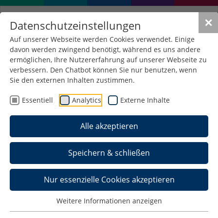
✕
Datenschutzeinstellungen
Auf unserer Webseite werden Cookies verwendet. Einige
davon werden zwingend benötigt, während es uns andere
ermöglichen, Ihre Nutzererfahrung auf unserer Webseite zu
verbessern. Den Chatbot können Sie nur benutzen, wenn
FuriX
Sie den externen Inhalten zustimmen.
Neuentwicklung eines
Essentiell
Analytics
Externe Inhalte
Verbundwerkstoffes als Halbzeug aus
Dekoroberfläche und
Alle akzeptieren
funktionalisierter
Kaschierungsschicht
Speichern & schließen
Forschungsgegenstand
Entwicklung eines Halbzeuges bestehend aus
Nur essenzielle Cookies akzeptieren
einer Dekorschicht (z.B. Echtholzfurnier,
Finishfolie) und einer Trägerschicht (Gewebe)
Weitere Informationen anzeigen
Implementation von nutzerspezifisch