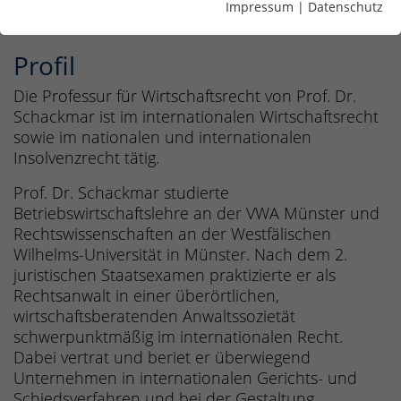
Wirtschaftsrecht
Impressum
|
Datenschutz
Profil
Die Professur für Wirtschaftsrecht von Prof. Dr.
Schackmar ist im internationalen Wirtschaftsrecht
sowie im nationalen und internationalen
Insolvenzrecht tätig.
Prof. Dr. Schackmar studierte
Betriebswirtschaftslehre an der VWA Münster und
Rechtswissenschaften an der Westfälischen
Wilhelms-Universität in Münster. Nach dem 2.
juristischen Staatsexamen praktizierte er als
Rechtsanwalt in einer überörtlichen,
wirtschaftsberatenden Anwaltssozietät
schwerpunktmäßig im internationalen Recht.
Dabei vertrat und beriet er überwiegend
Unternehmen in internationalen Gerichts- und
Schiedsverfahren und bei der Gestaltung