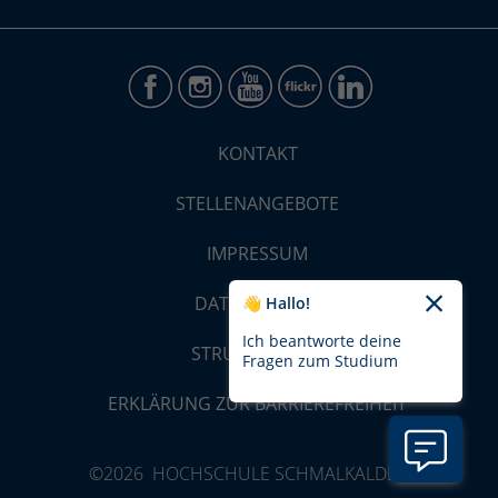
KONTAKT
STELLENANGEBOTE
IMPRESSUM
DATENSCHUTZ
👋 Hallo!
Ich beantworte deine
STRUKTUR-MAP
Fragen zum Studium
ERKLÄRUNG ZUR BARRIEREFREIHEIT
©2026 HOCHSCHULE SCHMALKALDEN