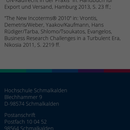
"UN-Kaufrecht in der Praxis" in: Handbuch für
Export und Versand, Hamburg 2013, S. 23 ff.;
"The New Incoterms® 2010" in: Vrontis,
Demetris/Weber, Yaakov/Kaufmann, Hans
Rüdiger/Tarba, Shlomo/Tsoukatos, Evangelos,
Business Research Challenges in a Turbulent Era,
Nikosia 2011, S. 2219 ff.
Hochschule Schmalkalden
Blechhammer 9
D-98574 Schmalkalden
Postanschrift
Postfach 10 04 52
98564 Schmalkalden