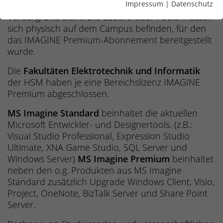
Impressum
|
Datenschutz
für Entwickler und Designer im MINT-Bereich im
Vordergrund steht. Die Labore oder Pools müssen
sich physisch auf dem Campus befinden, für den
das IMAGINE Premium-Abonnement bereitgestellt
wurde.
Die
Fakultäten Elektrotechnik und Informatik
der HSM haben je eine Bereichslizenz IMAGINE
Premium abgeschlossen.
MS Imagine Standard
beinhaltet die aktuellen
Microsoft Entwickler- und Designertools. (z.B.:
Visual Studio Professional, Expression Studio
Ultimate, XNA Game Studio, SQL Server und
Windows Server)
MS Imagine Premium
beinhaltet
neben den o.g. Produkten aus MS Imagine
Standard zusätzlich Upgrade Windows Client, Visio,
Project, OneNote, BizTalk Server und Share Point
Server.