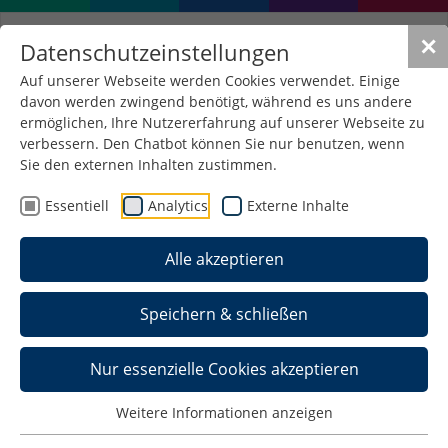
✕
Datenschutzeinstellungen
Auf unserer Webseite werden Cookies verwendet. Einige
davon werden zwingend benötigt, während es uns andere
IMAGINE PREMIUM
ermöglichen, Ihre Nutzererfahrung auf unserer Webseite zu
verbessern. Den Chatbot können Sie nur benutzen, wenn
Sie den externen Inhalten zustimmen.
Die IMAGINE Premium Lizenz ist ein Angebot von
Microsoft an Hochschulbereiche, die zu den
Essentiell
Analytics
Externe Inhalte
Bereichen MINT (Mathematik, Informatik,
Wirtschaftsinformatik, Naturwissenschaften &
Alle akzeptieren
Technik – insbesondere Ingenieurwissenschaften)
gehören. Sie bietet Lehrenden, Studierenden und
Speichern & schließen
Administratoren zu Zwecken von Forschung und
Lehre Zugriff auf Microsofts neueste Entwickler-
und Designerwerkzeuge, Server und
Nur essenzielle Cookies akzeptieren
Betriebssysteme. Außerdem dürfen die Software-
Produkte in Laboren oder Pools der genannten
Weitere Informationen anzeigen
Fakultäten installiert werden, in denen die Lehre