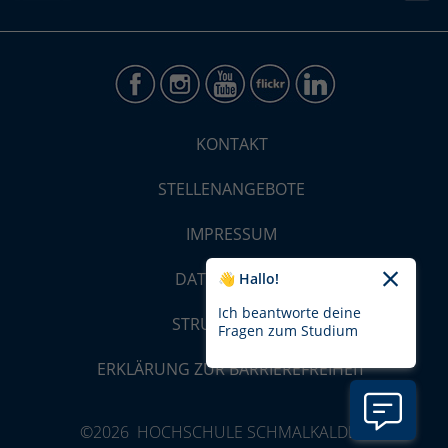
KONTAKT
STELLENANGEBOTE
IMPRESSUM
DATENSCHUTZ
👋 Hallo!
Ich beantworte deine
STRUKTUR-MAP
Fragen zum Studium
ERKLÄRUNG ZUR BARRIEREFREIHEIT
©2026 HOCHSCHULE SCHMALKALDEN