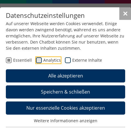
✕
Datenschutzeinstellungen
Auf unserer Webseite werden Cookies verwendet. Einige
davon werden zwingend benötigt, während es uns andere
Tutoratsaufenthalte
ermöglichen, Ihre Nutzererfahrung auf unserer Webseite zu
verbessern. Den Chatbot können Sie nur benutzen, wenn
Sie den externen Inhalten zustimmen.
Einige Kooperationen der Hochschule
Schmalkalden ermöglichen es fortgeschrittenen
Essentiell
Analytics
Externe Inhalte
Studierenden der technischen Fächer auch,
eigene Lehrerfahrung z. B. in China zu sammeln.
Alle akzeptieren
Hierbei wird nicht nur das eigene Wissen gefestigt,
sondern auch Präsentations- und
Speichern & schließen
Kommunikationsfertigkeiten im internationalen
Kontext trainiert. Die Aufenthalte sind in der Regel
finanziert, die Plätze jedoch begrenzt. Bitte gehen
Nur essenzielle Cookies akzeptieren
Sie bei Interesse frühzeitig auf die
Auslandskoordinatoren der Fakultäten
Weitere Informationen anzeigen
Maschinenbau oder Elektrotechnik zu. Ferner