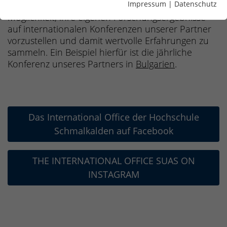
Impressum
|
Datenschutz
haben fortgeschrittene Studierende die
Möglichkeit, ihre eigenen Forschungsergebnisse
auf internationalen Konferenzen unserer Partner
vorzustellen und damit wertvolle Erfahrungen zu
sammeln. Ein Beispiel hierfür ist die jährliche
Konferenz unseres Partners in
Bulgarien
.
Das International Office der Hochschule
Schmalkalden auf Facebook
THE INTERNATIONAL OFFICE SUAS ON
INSTAGRAM