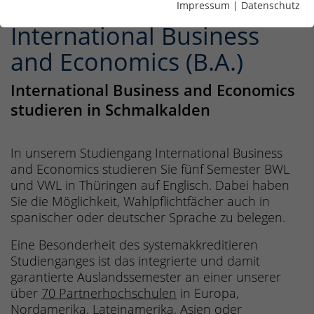
Impressum
|
Datenschutz
International Business
and Economics (B.A.)
International Business and Economics
studieren in Schmalkalden
In unserem Studiengang International Business
and Economics studieren Sie fünf Semester BWL
und VWL in Thüringen auf Englisch. Dabei haben
Sie die Möglichkeit, Wahlpflichtfächer auch in
spanischer oder deutscher Sprache zu belegen.
Eine Besonderheit des systemakkreditieren
Studienganges ist das integrierte und damit
garantierte Auslandssemester an einer unserer
über
70 Partnerhochschulen
in Europa,
Nordamerika, Lateinamerika, Asien oder