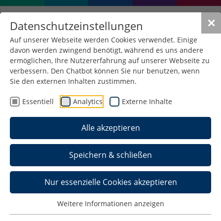
✕
Datenschutzeinstellungen
Auf unserer Webseite werden Cookies verwendet. Einige
davon werden zwingend benötigt, während es uns andere
ermöglichen, Ihre Nutzererfahrung auf unserer Webseite zu
verbessern. Den Chatbot können Sie nur benutzen, wenn
Fünf ukrainische
Sie den externen Inhalten zustimmen.
Studentinnen weiter an
Essentiell
Analytics
Externe Inhalte
der Hochschule gefördert
Alle akzeptieren
17. Februar 2025
/
Allgemein
Speichern & schließen
Nur essenzielle Cookies akzeptieren
Weitere Informationen anzeigen