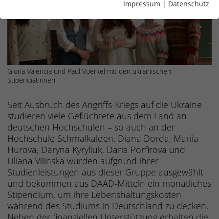
Impressum
|
Datenschutz
Gloria Valencia und Paul Voerkel mit den ukrainischen
Stipendiatinnen
Seit Ausbruch des Angriffs-Kriegs auf die Ukraine
studieren viele Geflüchtete aus dem Land an
deutschen Hochschulen – so auch an der
Hochschule Schmalkalden. Diana Dorda, Mariia
Hurova, Daryna Kyryliuk, Daria Porfirova und
Uliana Vilinska wurden aufgrund ihrer
Studienleistungen aus dieser Gruppe ausgewählt
und bekommen aus DAAD-Mitteln ein monatliches
Stipendium, um ihre Lebenshaltungskosten
während des Studiums in Deutschland zu decken.
Neben der finanziellen Unterstützung erhalten die