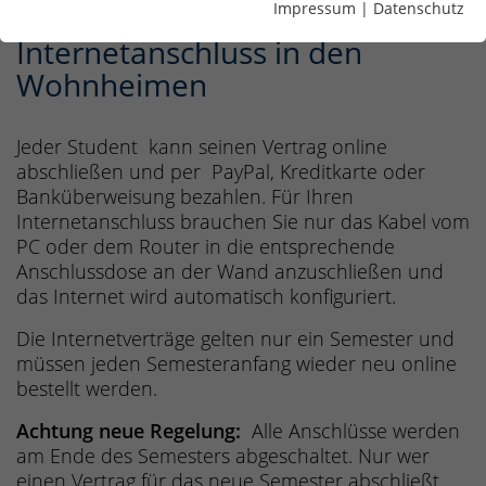
Impressum
|
Datenschutz
Internetanschluss in den
Wohnheimen
Jeder Student kann seinen Vertrag online
abschließen und per PayPal, Kreditkarte oder
Banküberweisung bezahlen. Für Ihren
Internetanschluss brauchen Sie nur das Kabel vom
PC oder dem Router in die entsprechende
Anschlussdose an der Wand anzuschließen und
das Internet wird automatisch konfiguriert.
Die Internetverträge gelten nur ein Semester und
müssen jeden Semesteranfang wieder neu online
bestellt werden.
Achtung neue Regelung:
Alle Anschlüsse werden
am Ende des Semesters abgeschaltet. Nur wer
einen Vertrag für das neue Semester abschließt,