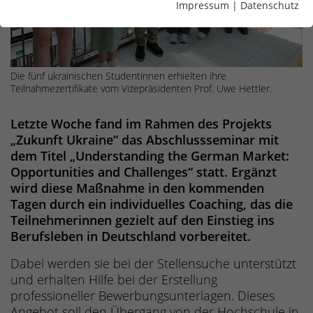
Impressum
|
Datenschutz
Die fünf ukrainischen Studentinnen erhielten ihre
Teilnahmezertifikate vom Vizepräsidenten Prof. Uwe Hettler.
Letzte Woche fand im Rahmen des Projekts
„Zukunft Ukraine“ das Abschlussseminar mit
dem Titel „Understanding the German Market:
Opportunities and Challenges“ statt. Ergänzt
wird diese Maßnahme in den kommenden
Tagen durch ein individuelles Coaching, das die
Teilnehmerinnen gezielt auf den Einstieg ins
Berufsleben in Deutschland vorbereitet.
Dabei werden sie bei der Stellensuche unterstützt
und erhalten Hilfe bei der Erstellung
professioneller Bewerbungsunterlagen. Dieses
Angebot soll den Übergang von der Hochschule in