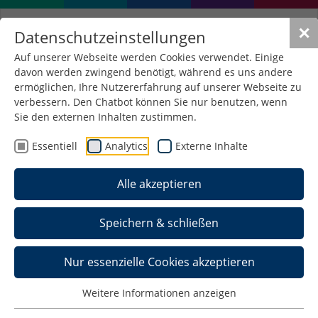
✕
Datenschutzeinstellungen
Auf unserer Webseite werden Cookies verwendet. Einige
davon werden zwingend benötigt, während es uns andere
ermöglichen, Ihre Nutzererfahrung auf unserer Webseite zu
verbessern. Den Chatbot können Sie nur benutzen, wenn
Projekt "Zukunft Ukraine"
Sie den externen Inhalten zustimmen.
erfolgreich beendet
Essentiell
Analytics
Externe Inhalte
03. Juli 2025
/
Allgemein , Pressemeldungen
Alle akzeptieren
Speichern & schließen
Nur essenzielle Cookies akzeptieren
Weitere Informationen anzeigen