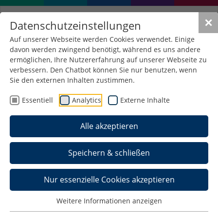
✕
Datenschutzeinstellungen
Auf unserer Webseite werden Cookies verwendet. Einige
davon werden zwingend benötigt, während es uns andere
ermöglichen, Ihre Nutzererfahrung auf unserer Webseite zu
verbessern. Den Chatbot können Sie nur benutzen, wenn
DAAD-Preis für indischen
Sie den externen Inhalten zustimmen.
Studenten
Essentiell
Analytics
Externe Inhalte
22. November 2023
/
Allgemein , Maschinenbau ,
Alle akzeptieren
Pressemeldungen
Den mit 1.000 Euro dotierten Preis des
Speichern & schließen
Deutschen Akademischen Austauschdienstes
(DAAD) für hervorragende Leistungen
Nur essenzielle Cookies akzeptieren
ausländischer Studierender an deutschen
Hochschulen erhält in diesem Jahr Swaraj
Weitere Informationen anzeigen
Tendulkar.