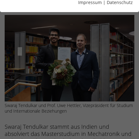
Impressum
|
Datenschutz
Swaraj Tendulkar und Prof. Uwe Hettler, Vizepräsident für Studium
und Internationale Beziehungen
Swaraj Tendulkar stammt aus Indien und
absolviert das Masterstudium in Mechatronik und