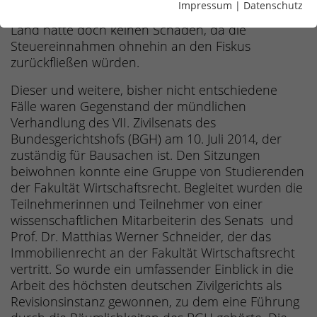
Impressum
|
Datenschutz
das Land mit der Begründung abgewiesen, das
Land hätte doch keinen Schaden, da die
Steuereinnahmen ohnehin an den Fiskus
zurückfließen würden.
Dieser und weitere, bisher nicht entschiedene
Fälle waren Gegenstand der mündlichen
Verhandlung des VII. Zivilsenats des
Bundesgerichtshofs (BGH) am 10. Juli 2014, der
zuständig für Bausachen ist. Den Sitzungen
beiwohnen konnte eine Gruppe von Studierenden
der Fakultät Wirtschaftsrecht. Begleitet wurden die
Teilnehmerinnen und Teilnehmer von einer
wissenschaftlichen Mitarbeiterin des Senats und
Prof. Dr. Matthias Werner Schneider, der das
Immobilienrecht an der Fakultät Wirtschaftsrecht
vertritt. So wurde ein umfassender Einblick in die
Arbeit des höchsten deutschen Zivilgerichts als
Revisionsinstanz gewonnen, zu dem eine Führung