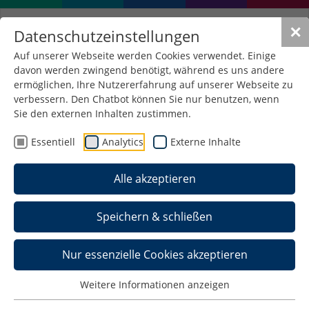
✕
Datenschutzeinstellungen
Auf unserer Webseite werden Cookies verwendet. Einige
davon werden zwingend benötigt, während es uns andere
ermöglichen, Ihre Nutzererfahrung auf unserer Webseite zu
verbessern. Den Chatbot können Sie nur benutzen, wenn
Exkursion zum
Sie den externen Inhalten zustimmen.
Bundesgerichtshof
Essentiell
Analytics
Externe Inhalte
24. Juli 2014
/
Allgemein
Alle akzeptieren
Das Land Sachsen bestellte 2006 Bauleistungen
Speichern & schließen
für den Bau einer Straße, die absprachewidrig
nicht 2006, sondern 2007 fertig gestellt wurde und
Nur essenzielle Cookies akzeptieren
sich deshalb verteuerte, da zum 1.1.2007 die
Umsatzsteuer von 16 auf 19 Prozent angehoben
Weitere Informationen anzeigen
wurde. Das Oberlandesgericht Dresden hatte die
Zahlung dieser drei Prozent als Verzugsschaden an