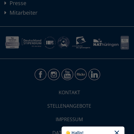
Presse
Mitarbeiter
KONTAKT
STELLENANGEBOTE
IMPRESSUM
DATENSCHUTZ
👋 Hallo!