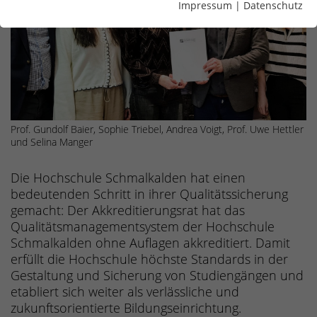
Impressum
|
Datenschutz
Prof. Gundolf Baier, Sophie Triebel, Andrea Voigt, Prof. Uwe Hettler
und Selina Manger
Die Hochschule Schmalkalden hat einen
bedeutenden Schritt in ihrer Qualitätssicherung
gemacht: Der Akkreditierungsrat hat das
Qualitätsmanagementsystem der Hochschule
Schmalkalden ohne Auflagen akkreditiert. Damit
erfüllt die Hochschule höchste Standards in der
Gestaltung und Sicherung von Studiengängen und
etabliert sich weiter als verlässliche und
zukunftsorientierte Bildungseinrichtung.