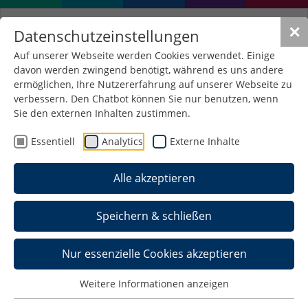
✕
Datenschutzeinstellungen
Auf unserer Webseite werden Cookies verwendet. Einige
davon werden zwingend benötigt, während es uns andere
ermöglichen, Ihre Nutzererfahrung auf unserer Webseite zu
verbessern. Den Chatbot können Sie nur benutzen, wenn
Hochschule Schmalkalden
Sie den externen Inhalten zustimmen.
setzt Maßstäbe:
Essentiell
Analytics
Externe Inhalte
Systemakkreditierung
Alle akzeptieren
ohne Auflagen bis 2032
20. Dezember 2024
/
Allgemein , Pressemeldungen
Speichern & schließen
Nur essenzielle Cookies akzeptieren
Weitere Informationen anzeigen