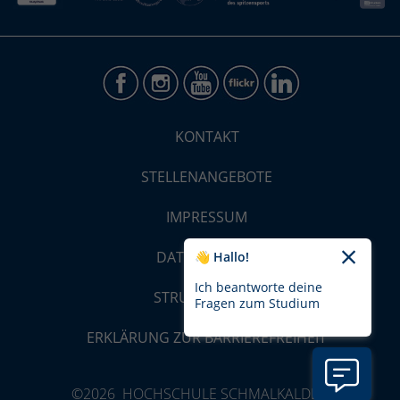
KONTAKT
STELLENANGEBOTE
IMPRESSUM
DATENSCHUTZ
👋 Hallo!
Ich beantworte deine
STRUKTUR-MAP
Fragen zum Studium
ERKLÄRUNG ZUR BARRIEREFREIHEIT
©2026 HOCHSCHULE SCHMALKALDEN