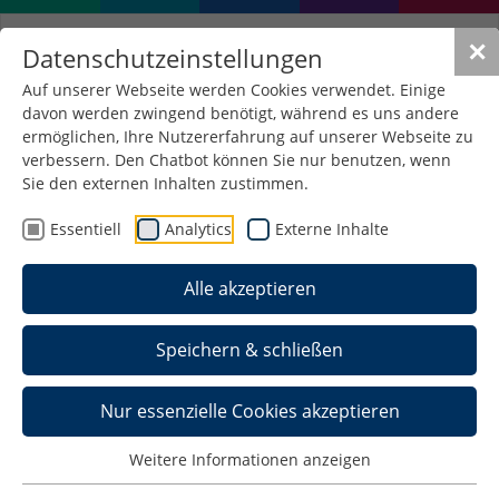
✕
Datenschutzeinstellungen
Auf unserer Webseite werden Cookies verwendet. Einige
davon werden zwingend benötigt, während es uns andere
ermöglichen, Ihre Nutzererfahrung auf unserer Webseite zu
verbessern. Den Chatbot können Sie nur benutzen, wenn
Informationsveranstaltung
Sie den externen Inhalten zustimmen.
zur digitalen Verwaltung
Essentiell
Analytics
Externe Inhalte
04. November 2024
/
Allgemein , Informatik ,
Alle akzeptieren
Wirtschaftsrecht
Speichern & schließen
Nur essenzielle Cookies akzeptieren
Weitere Informationen anzeigen