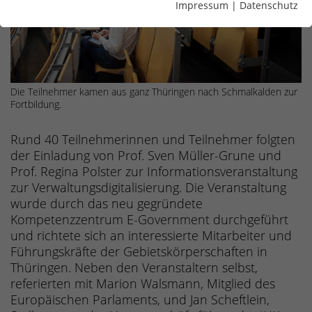
Impressum
|
Datenschutz
Die Teilnehmer kamen aus ganz Thüringen nach Schmalkalden zur
Fortbildung.
Rund 40 Teilnehmerinnen und Teilnehmer folgten
der Einladung von Prof. Sven Müller-Grune und
Prof. Regina Polster zur Informationsveranstaltung
zur Verwaltungsdigitalisierung. Die Veranstaltung
wurde durch das neu gegründete
Kompetenzzentrum E-Government durchgeführt
und richtete sich an interessierte Mitarbeiter und
Führungskräfte der Gebietskörperschaften in
Thüringen. Neben den Veranstaltern selbst,
referierten mit Marion Walsmann, Mitglied des
Europäischen Parlaments, und Jan Scheftlein,