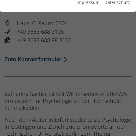
Impressum
|
Datenschutz
Wirtschaftspsychologie
Haus: C, Raum: 0304
+49 3683 688 3106
+49 3683 688 98 3106
Zum Kontaktformular
Katharina Sachse ist seit Wintersemester 2024/25
Professorin für Psychologie an der Hochschule
Schmalkalden.
Nach dem Abitur in Erfurt studierte sie Psychologie
in Göttingen und Zürich und promovierte an der
Technischen Universität Berlin zum Thema