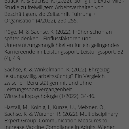
Baack, K. & Sachse, K. (2022). Going the Extra Mile -
Studie zu freiwilligem Arbeitsverhalten von
Beschäftigten, zfo Zeitschrift Führung +
Organisation (4/2022), 250-255.
Pöge, M. & Sachse, K. (2022). Früher schon an
später denken - Einflussfaktoren und
Unterstützungsmöglichkeiten für ein gelingendes
Karriereende im Leistungssport, Leistungssport, 52
(4), 4-9.
Sachse, K. & Winkelmann, K. (2022). Ehrgeizig,
leistungswillig, arbeitssüchtig? Ein Vergleich
zwischen Berufstätigen mit und ohne
Leistungssportvergangenheit.
Wirtschaftspsychologie (1/2022). 34-46.
Hastall, M., Koinig, I., Kunze, U., Meixner, O.,
Sachse, K. & Würzner, R. (2022). Multidisciplinary
Expert Group: Communication Measures to
Increase Vaccine Compliance in Adults. Wiener