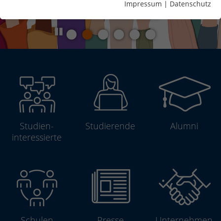
Impressum
|
Datenschutz
Pause
Studien­
Studierende
Alumni
interessierte
Schulen
Presse
Unterneh­men