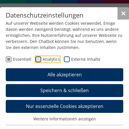
✕
Datenschutzeinstellungen
Auf unserer Webseite werden Cookies verwendet. Einige
davon werden zwingend benötigt, während es uns andere
Bonder
ermöglichen, Ihre Nutzererfahrung auf unserer Webseite zu
verbessern. Den Chatbot können Sie nur benutzen, wenn
Sie den externen Inhalten zustimmen.
Für die elektrische Verbindung von Silizium-Chips
Essentiell
Analytics
Externe Inhalte
auf verschiedenen Trägermaterialien wird
ein Bonder verwendet. Hierbei handelt es sich um
Alle akzeptieren
einen Ultrasonic-Bonder. Als Verbindungsdrähte
werden Gold- oder Aluminiumdrähte mit
Speichern & schließen
Durchmessern im Bereich von 17 bis 40
Mikrometern verwendet.
Nur essenzielle Cookies akzeptieren
Weitere Informationen anzeigen