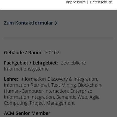
Impressum
|
Datenschutz
+49 3683 688 4105
Zum Kontaktformular
Gebäude / Raum:
F 0102
Fachgebiet / Lehrgebiet:
Betriebliche
Informationssysteme
Lehre:
Information Discovery & Integration,
Information Retrieval, Text Mining, Blockchain,
Human-Computer Interaction, Enterprise
Information Integration, Semantic Web, Agile
Computing, Project Management
ACM Senior Member