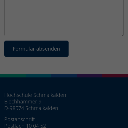
Hochschule Schmalkalden
Blechhammer 9
D-98574 Schmalkalden
Postanschrift
Postfach 10 04 52