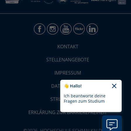
KONTAKT
STELLENANGEBOTE
IMPRESSUM
DATENSCHUTZ
👋 Hallo!
Ich beantworte deine
STRUKTUR-MAP
Fragen zum Studium
ERKLÄRUNG ZUR BARRIEREFREIHEIT
©2026 HOCHSCHULE SCHMALKALDEN